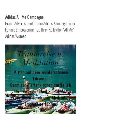
Adidas All Me Campagne
Brand Advertisment für die Adidas Kampagne über
Female Empowerment zu ihrer Kollektion "All Me"
Adidas Women
Traumreise u.
Meditation
Mitten auf dem wunderschönen
Eibsee in
Garmisch-Partenkirchen durfte ich
mehreren Frauen und Social Media
Expertinnen durch eine Meditative
Traumreise führen.
Anlass war das Festival