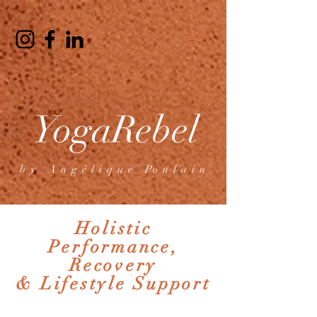
YogaRebel
b y A n g é l i q u e Po u l a i n
Holistic
Performance,
Recovery
& Lifestyle Support